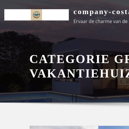
Ga
company-cost
naar
de
Ervaar de charme van de k
inhoud
CATEGORIE G
VAKANTIEHUI