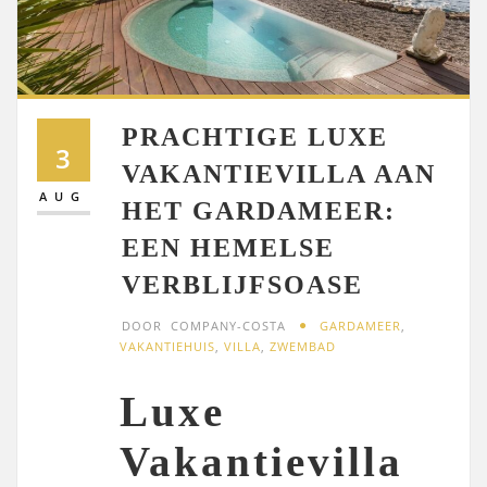
PRACHTIGE LUXE
3
VAKANTIEVILLA AAN
AUG
HET GARDAMEER:
EEN HEMELSE
VERBLIJFSOASE
DOOR
COMPANY-COSTA
GARDAMEER
,
VAKANTIEHUIS
,
VILLA
,
ZWEMBAD
Luxe
Vakantievilla