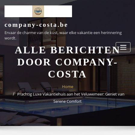
Ga
naar
de
inhoud
company-costa.be
Ervaar de charme van de kust, waar elke vakantie een herinnering
wordt.
ALLE BERICHTEN
DOOR COMPANY-
COSTA
Home
Prachtig Luxe Vakantiehuis aan het Veluwemeer: Geniet van
Serene Comfort