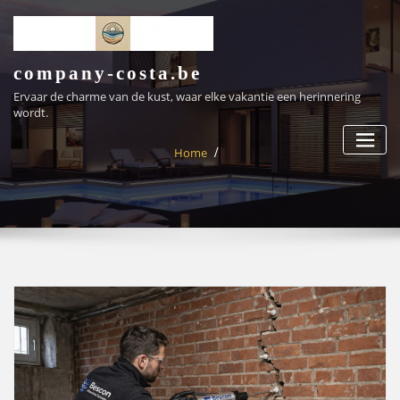
Ga
naar
de
inhoud
company-costa.be
Ervaar de charme van de kust, waar elke vakantie een herinnering
wordt.
Home