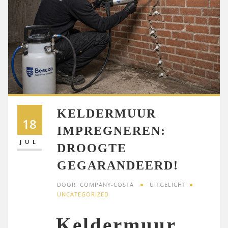
KELDERMUUR
18
IMPREGNEREN:
JUL
DROOGTE
GEGARANDEERD!
DOOR
COMPANY-COSTA
UITGELICHT
UNCATEGORIZED
Keldermuur