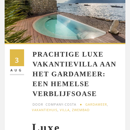
PRACHTIGE LUXE
3
VAKANTIEVILLA AAN
AUG
HET GARDAMEER:
EEN HEMELSE
VERBLIJFSOASE
DOOR
COMPANY-COSTA
GARDAMEER
,
VAKANTIEHUIS
,
VILLA
,
ZWEMBAD
Luxe