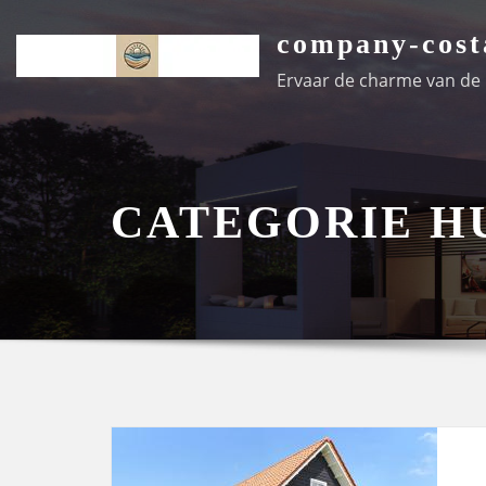
Ga
company-cost
naar
de
Ervaar de charme van de k
inhoud
CATEGORIE H