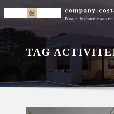
Ga
company-cost
naar
de
Ervaar de charme van de k
inhoud
TAG ACTIVITE