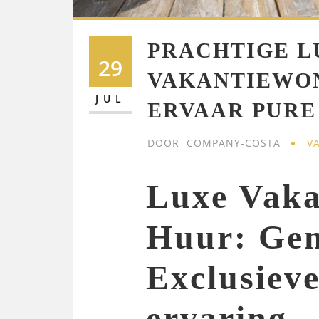
PRACHTIGE L
29
VAKANTIEWON
JUL
ERVAAR PURE
DOOR
COMPANY-COSTA
V
Luxe Vaka
Huur: Gen
Exclusieve
ervaring