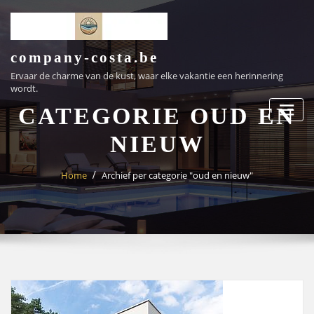
Ga
naar
de
inhoud
company-costa.be
Ervaar de charme van de kust, waar elke vakantie een herinnering
wordt.
CATEGORIE OUD EN
NIEUW
Home
Archief per categorie "oud en nieuw"