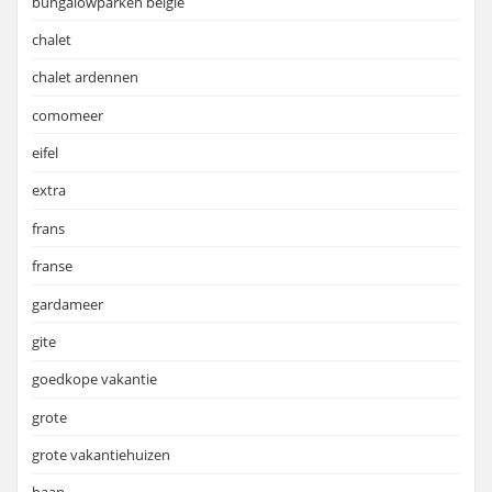
bungalowparken belgie
chalet
chalet ardennen
comomeer
eifel
extra
frans
franse
gardameer
gite
goedkope vakantie
grote
grote vakantiehuizen