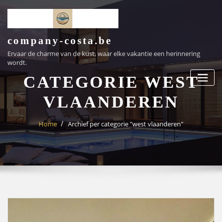
Ga
naar
de
inhoud
company-costa.be
Ervaar de charme van de kust, waar elke vakantie een herinnering
wordt.
CATEGORIE WEST
VLAANDEREN
Home
Archief per categorie "west vlaanderen"