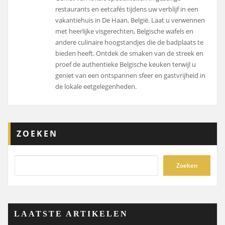
restaurants en eetcafés tijdens uw verblijf in een
vakantiehuis in De Haan, België. Laat u verwennen
met heerlijke visgerechten, Belgische wafels en
andere culinaire hoogstandjes die de badplaats te
bieden heeft. Ontdek de smaken van de streek en
proef de authentieke Belgische keuken terwijl u
geniet van een ontspannen sfeer en gastvrijheid in
de lokale eetgelegenheden.
ZOEKEN
Zoeken
LAATSTE ARTIKELEN