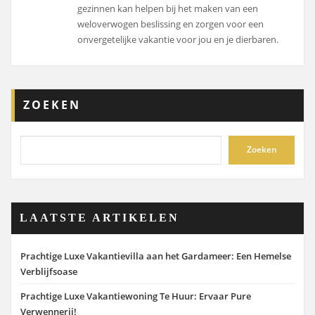
gezinnen kan helpen bij het maken van een
weloverwogen beslissing en zorgen voor een
onvergetelijke vakantie voor jou en je dierbaren.
ZOEKEN
Zoeken
LAATSTE ARTIKELEN
Prachtige Luxe Vakantievilla aan het Gardameer: Een Hemelse
Verblijfsoase
Prachtige Luxe Vakantiewoning Te Huur: Ervaar Pure
Verwennerij!