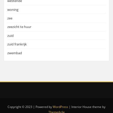
westende
woning
zee
zeezicht te huur
zuid
zuid frankrijk
zwembad
Copyright © 2023 | Powered by
WordPress
|
Interior House theme by
ThemeArile