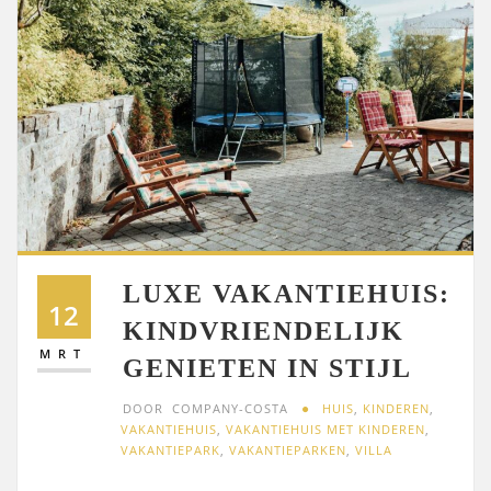
LUXE VAKANTIEHUIS:
12
KINDVRIENDELIJK
MRT
GENIETEN IN STIJL
DOOR
COMPANY-COSTA
HUIS
,
KINDEREN
,
VAKANTIEHUIS
,
VAKANTIEHUIS MET KINDEREN
,
VAKANTIEPARK
,
VAKANTIEPARKEN
,
VILLA