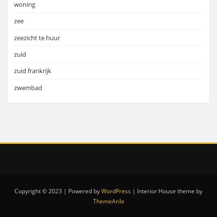
woning
zee
zeezicht te huur
zuid
zuid frankrijk
zwembad
Copyright © 2023 | Powered by
WordPress
|
Interior House theme by
ThemeArile