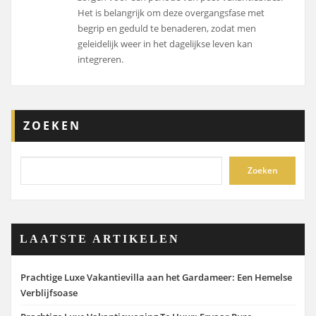
Het is belangrijk om deze overgangsfase met
begrip en geduld te benaderen, zodat men
geleidelijk weer in het dagelijkse leven kan
integreren.
ZOEKEN
Zoeken
LAATSTE ARTIKELEN
Prachtige Luxe Vakantievilla aan het Gardameer: Een Hemelse
Verblijfsoase