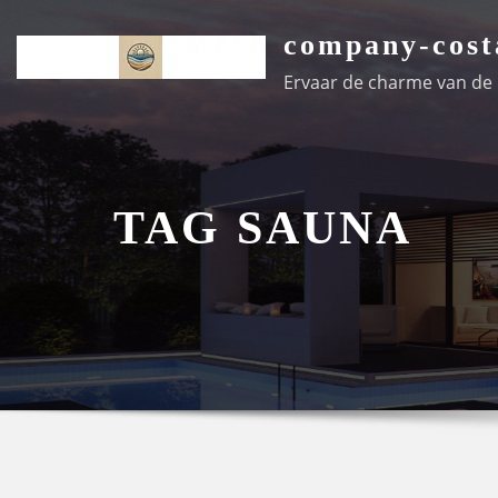
Ga
company-cost
naar
de
Ervaar de charme van de k
inhoud
TAG SAUNA