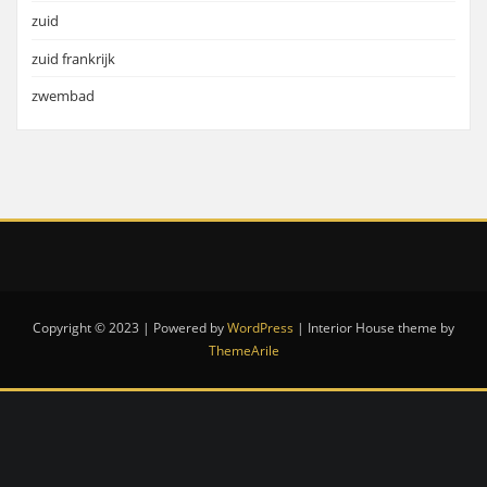
zuid
zuid frankrijk
zwembad
Copyright © 2023 | Powered by
WordPress
|
Interior House theme by
ThemeArile