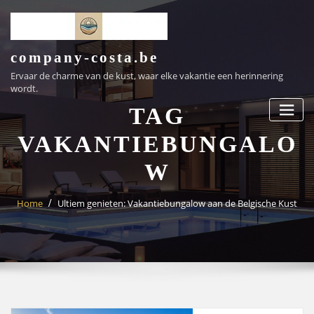
Ga
naar
de
inhoud
company-costa.be
Ervaar de charme van de kust, waar elke vakantie een herinnering
wordt.
TAG
VAKANTIEBUNGALO
W
Home
Ultiem genieten: Vakantiebungalow aan de Belgische Kust