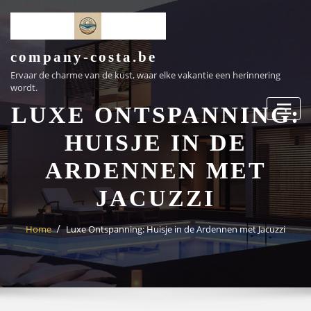
Ga
naar
de
inhoud
company-costa.be
Ervaar de charme van de kust, waar elke vakantie een herinnering
wordt.
LUXE ONTSPANNING:
HUISJE IN DE
ARDENNEN MET
JACUZZI
Home
Luxe Ontspanning: Huisje in de Ardennen met Jacuzzi