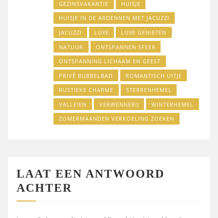
GEZINSVAKANTIE
HUISJE
HUISJE IN DE ARDENNEN MET JACUZZI
JACUZZI
LUXE
LUXE GENIETEN
NATUUR
ONTSPANNEN SFEER
ONTSPANNING LICHAAM EN GEEST
PRIVÉ BUBBELBAD
ROMANTISCH UITJE
RUSTIEKE CHARME
STERRENHEMEL
VALLEIEN
VERWENNERIJ
WINTERHEMEL
ZOMERMAANDEN VERKOELING ZOEKEN
LAAT EEN ANTWOORD
ACHTER