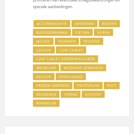
profiteren van eventuele vroegboekkortingen en
speciale aanbiedingen.
ACCOMMODATIE
ARDENNEN
BEDDEN
BUITENZWEMBAD
FIETSEN
HUREN
JACUZZI
KAJAKKEN
KEUKENS
LOCATIE
LUXE CHALET
LUXE CHALET ARDENNEN HUREN
MEUBILAIR
MODERNE GEMAKKEN
NATUUR
OPEN HAARD
PRIJZEN VARIËREN
PRIVÉSAUNA
RUST
SEIZOENEN
TERRAS
UITZICHT
WANDELEN