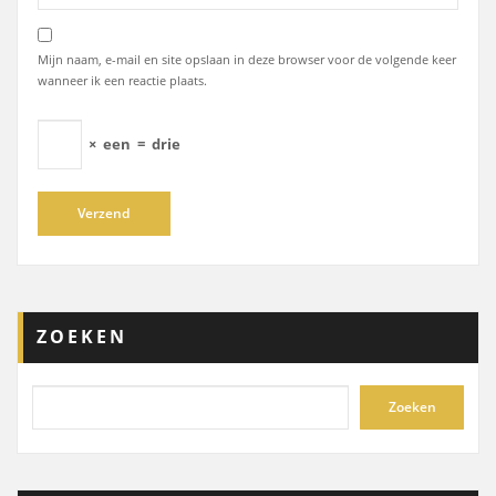
Mijn naam, e-mail en site opslaan in deze browser voor de volgende keer
wanneer ik een reactie plaats.
×
een
=
drie
ZOEKEN
Zoeken