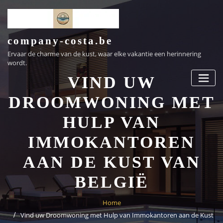
Ga
naar
de
inhoud
company-costa.be
Ervaar de charme van de kust, waar elke vakantie een herinnering
wordt.
VIND UW
DROOMWONING MET
HULP VAN
IMMOKANTOREN
AAN DE KUST VAN
BELGIË
Home
Vind uw Droomwoning met Hulp van Immokantoren aan de Kust