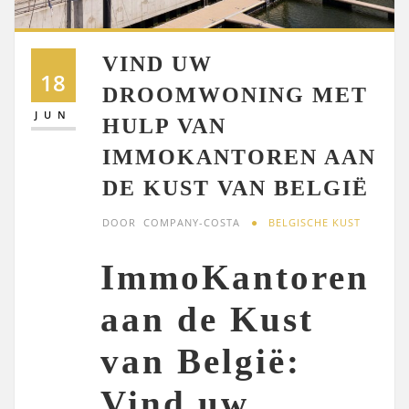
VIND UW
18
DROOMWONING MET
JUN
HULP VAN
IMMOKANTOREN AAN
DE KUST VAN BELGIË
DOOR
COMPANY-COSTA
BELGISCHE KUST
ImmoKantoren
aan de Kust
van België:
Vind uw