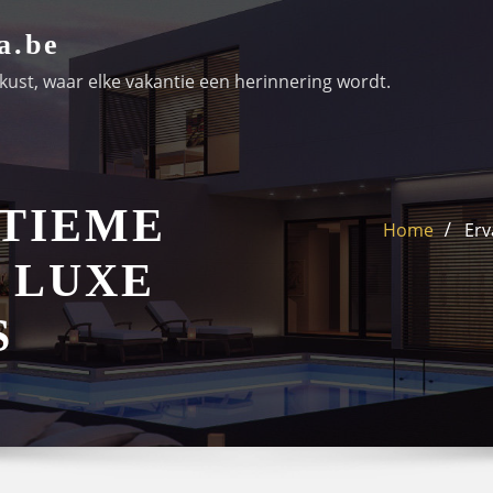
a.be
ust, waar elke vakantie een herinnering wordt.
LTIEME
Home
Erv
 LUXE
S