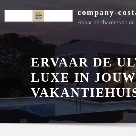
Ga
company-cost
naar
de
Ervaar de charme van de k
inhoud
ERVAAR DE U
LUXE IN JOUW
VAKANTIEHUI