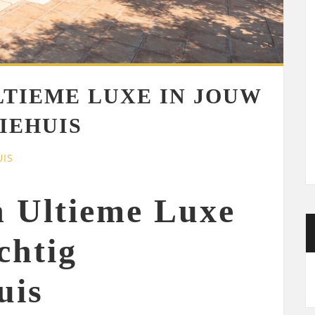
LTIEME LUXE IN JOUW
IEHUIS
UIS
n Ultieme Luxe
chtig
uis