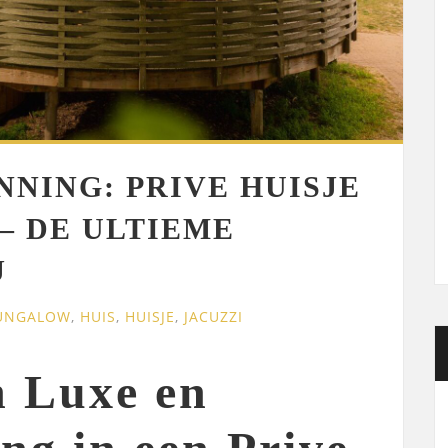
NING: PRIVE HUISJE
– DE ULTIEME
J
UNGALOW
,
HUIS
,
HUISJE
,
JACUZZI
n Luxe en