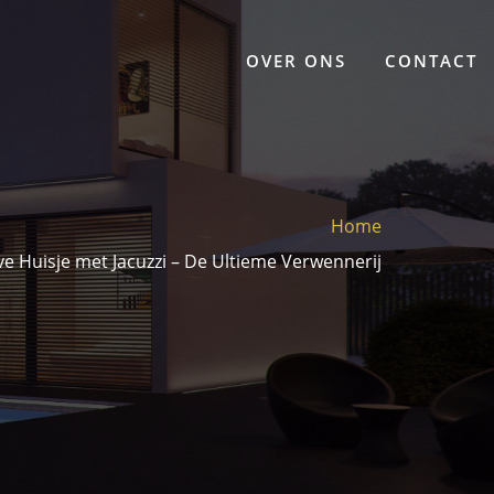
OVER ONS
CONTACT
Home
e Huisje met Jacuzzi – De Ultieme Verwennerij