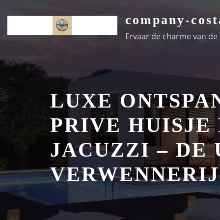
Ga
company-cost
naar
de
Ervaar de charme van de k
inhoud
LUXE ONTSPA
PRIVE HUISJE
JACUZZI – DE
VERWENNERIJ