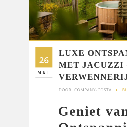
LUXE ONTSPAN
26
MET JACUZZI 
MEI
VERWENNERI
DOOR
COMPANY-COSTA
B
Geniet va