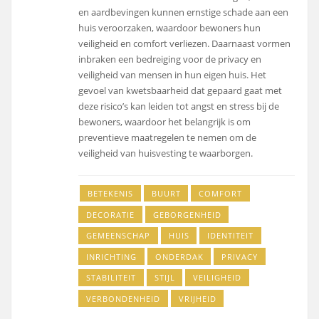
en aardbevingen kunnen ernstige schade aan een
huis veroorzaken, waardoor bewoners hun
veiligheid en comfort verliezen. Daarnaast vormen
inbraken een bedreiging voor de privacy en
veiligheid van mensen in hun eigen huis. Het
gevoel van kwetsbaarheid dat gepaard gaat met
deze risico’s kan leiden tot angst en stress bij de
bewoners, waardoor het belangrijk is om
preventieve maatregelen te nemen om de
veiligheid van huisvesting te waarborgen.
BETEKENIS
BUURT
COMFORT
DECORATIE
GEBORGENHEID
GEMEENSCHAP
HUIS
IDENTITEIT
INRICHTING
ONDERDAK
PRIVACY
STABILITEIT
STIJL
VEILIGHEID
VERBONDENHEID
VRIJHEID