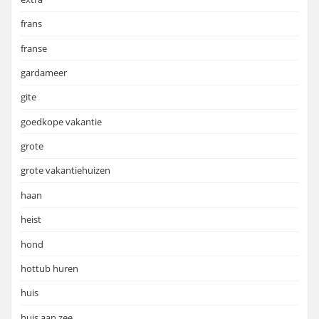
frans
franse
gardameer
gite
goedkope vakantie
grote
grote vakantiehuizen
haan
heist
hond
hottub huren
huis
huis aan zee