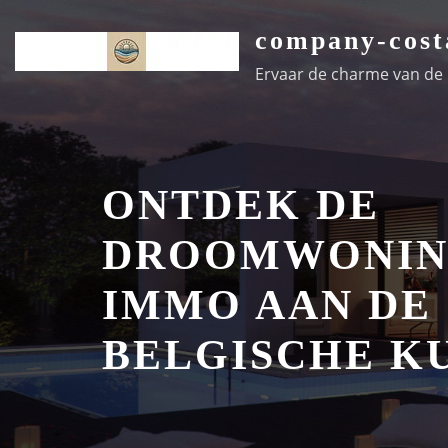
Ga
company-cost
naar
de
Ervaar de charme van de k
inhoud
ONTDEK DE
DROOMWONIN
IMMO AAN DE
BELGISCHE K