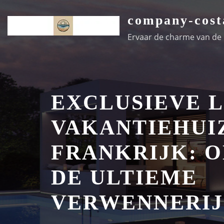
Ga
company-cost
naar
de
Ervaar de charme van de k
inhoud
EXCLUSIEVE 
VAKANTIEHUI
FRANKRIJK: 
DE ULTIEME
VERWENNERIJ