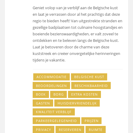
Geniet volop van je verblijf aan de Belgische kust
en laat je verrassen door al het prachtigs dat deze
regio te bieden heeft! Van uitgestrekte stranden en
gezellige badplaatsen tot culinaire hoogstandjes en
boeiende bezienswaardigheden, er valt zoveel te
ontdekken en te beleven langs de Belgische kust.
Laat je betoveren door de charme van deze
kuststreek en creëer onvergetelijke herinneringen
tijdens je vakantie.
ACCOMMODATIE
BELGISCHE KUST
BEOORDELINGEN
BESCHIKBAARHEID
BOEK
BORG
EXTRA KOSTEN
GASTEN
HUISDIERVRIENDELIJK
KWALITEIT VERBLIJF
PARKEERGELEGENHEID
PRIJZEN
PRIVACY
RESERVEREN
RUIMTE