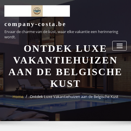
Ga
naar
de
inhoud
company-costa.be
Ervaar de charme van de kust, waar elke vakantie een herinnering
wordt.
ONTDEK LUXE
VAKANTIEHUIZEN
AAN DE BELGISCHE
KUST
Home
Ontdek Luxe Vakantiehuizen aan de Belgische Kust