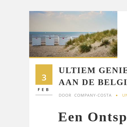
ULTIEM GENI
3
AAN DE BELG
FEB
DOOR
COMPANY-COSTA
U
Een Onts