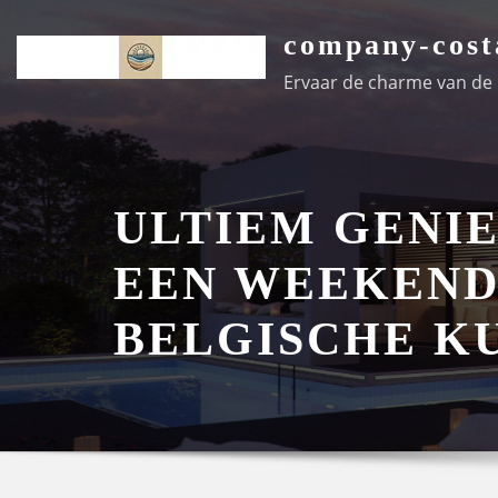
Ga
company-cost
naar
de
Ervaar de charme van de k
inhoud
ULTIEM GENIE
EEN WEEKEND
BELGISCHE K