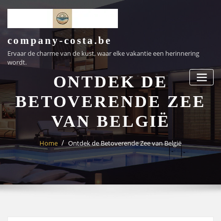
Ga
naar
de
inhoud
company-costa.be
Ervaar de charme van de kust, waar elke vakantie een herinnering
wordt.
ONTDEK DE
BETOVERENDE ZEE
VAN BELGIË
Home
Ontdek de Betoverende Zee van België