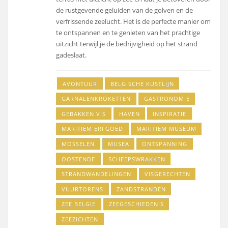
de rustgevende geluiden van de golven en de
verfrissende zeelucht. Het is de perfecte manier om
te ontspannen en te genieten van het prachtige
uitzicht terwijl je de bedrijvigheid op het strand
gadeslaat.
AVONTUUR
BELGISCHE KUSTLIJN
GARNALENKROKETTEN
GASTRONOMIE
GEBAKKEN VIS
HAVEN
INSPIRATIE
MARITIEM ERFGOED
MARITIEM MUSEUM
MOSSELEN
MUSEA
ONTSPANNING
OOSTENDE
SCHEEPSWRAKKEN
STRANDWANDELINGEN
VISGERECHTEN
VUURTORENS
ZANDSTRANDEN
ZEE BELGIE
ZEEGESCHIEDENIS
ZEEZICHTEN