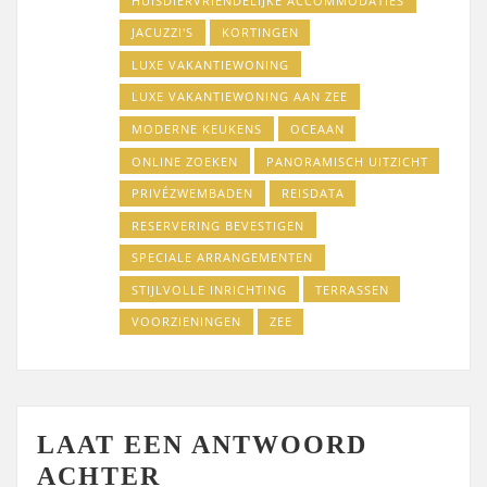
HUISDIERVRIENDELIJKE ACCOMMODATIES
JACUZZI'S
KORTINGEN
LUXE VAKANTIEWONING
LUXE VAKANTIEWONING AAN ZEE
MODERNE KEUKENS
OCEAAN
ONLINE ZOEKEN
PANORAMISCH UITZICHT
PRIVÉZWEMBADEN
REISDATA
RESERVERING BEVESTIGEN
SPECIALE ARRANGEMENTEN
STIJLVOLLE INRICHTING
TERRASSEN
VOORZIENINGEN
ZEE
LAAT EEN ANTWOORD
ACHTER