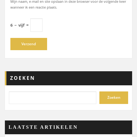
Mijn naam, e-mail en site opslaan in deze browser voor de volgende keer
wanneer ik een reactie plaats.
6
−
vijf
=
ZOEKEN
Zoeken
LAATSTE ARTIKELEN