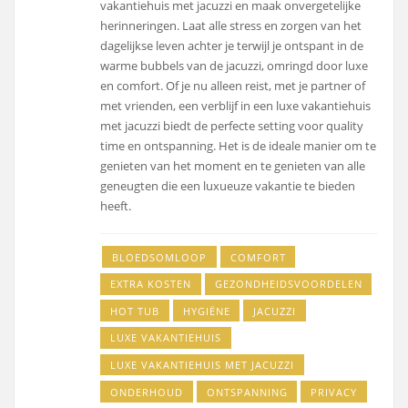
vakantiehuis met jacuzzi en maak onvergetelijke
herinneringen. Laat alle stress en zorgen van het
dagelijkse leven achter je terwijl je ontspant in de
warme bubbels van de jacuzzi, omringd door luxe
en comfort. Of je nu alleen reist, met je partner of
met vrienden, een verblijf in een luxe vakantiehuis
met jacuzzi biedt de perfecte setting voor quality
time en ontspanning. Het is de ideale manier om te
genieten van het moment en te genieten van alle
geneugten die een luxueuze vakantie te bieden
heeft.
BLOEDSOMLOOP
COMFORT
EXTRA KOSTEN
GEZONDHEIDSVOORDELEN
HOT TUB
HYGIËNE
JACUZZI
LUXE VAKANTIEHUIS
LUXE VAKANTIEHUIS MET JACUZZI
ONDERHOUD
ONTSPANNING
PRIVACY