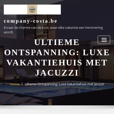
Ga
naar
de
inhoud
company-costa.be
Ervaar de charme van de kust, waar elke vakantie een herinnering
wordt.
ULTIEME
ONTSPANNING: LUXE
VAKANTIEHUIS MET
JACUZZI
Home
Ultieme Ontspanning: Luxe Vakantiehuis met Jacuzzi