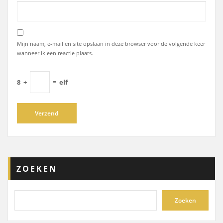
Mijn naam, e-mail en site opslaan in deze browser voor de volgende keer
wanneer ik een reactie plaats.
8
+
=
elf
ZOEKEN
Zoeken