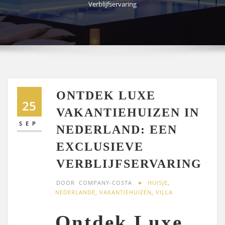
Verblijfservaring
ONTDEK LUXE
25
VAKANTIEHUIZEN IN
SEP
NEDERLAND: EEN
EXCLUSIEVE
VERBLIJFSERVARING
DOOR
COMPANY-COSTA
HUISJE
,
NEDERLANDE
,
VAKANTIEHUIZEN
,
VILLA
Ontdek Luxe