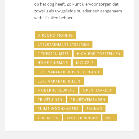
op het oog heeft. Zo kunt u ervoor zorgen dat
zowel u als uw geliefde huisdier een aangenaam
verblijf zullen hebben.
AIRCONDITIONING
ENTERTAINMENT SYSTEMEN
FITNESSRUIMTES
HIGH-END TOESTELLEN
HOME CINEMA'S
JACUZZI'S
LUXE VAKANTIEHUIS NEDERLAND
LUXE VAKANTIEHUIZEN
MODERNE KEUKENS
OPEN HAARDEN
PRIVÉTUINEN
PRIVÉZWEMBADEN
RUIME WOONKAMERS
SAUNA'S
TERRASSEN
VOORZIENINGEN
WIFI