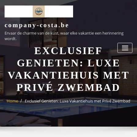
Ga
naar
de
inhoud
company-costa.be
Ervaar de charme van de kust, waar elke vakantie een herinnering
wordt.
EXCLUSIEF
GENIETEN: LUXE
VAKANTIEHUIS MET
PRIVÉ ZWEMBAD
Home
Exclusief Genieten: Luxe Vakantiehuis met Privé Zwembad