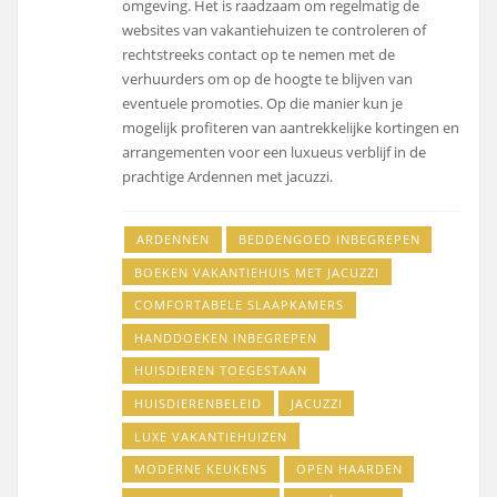
omgeving. Het is raadzaam om regelmatig de
websites van vakantiehuizen te controleren of
rechtstreeks contact op te nemen met de
verhuurders om op de hoogte te blijven van
eventuele promoties. Op die manier kun je
mogelijk profiteren van aantrekkelijke kortingen en
arrangementen voor een luxueus verblijf in de
prachtige Ardennen met jacuzzi.
ARDENNEN
BEDDENGOED INBEGREPEN
BOEKEN VAKANTIEHUIS MET JACUZZI
COMFORTABELE SLAAPKAMERS
HANDDOEKEN INBEGREPEN
HUISDIEREN TOEGESTAAN
HUISDIERENBELEID
JACUZZI
LUXE VAKANTIEHUIZEN
MODERNE KEUKENS
OPEN HAARDEN