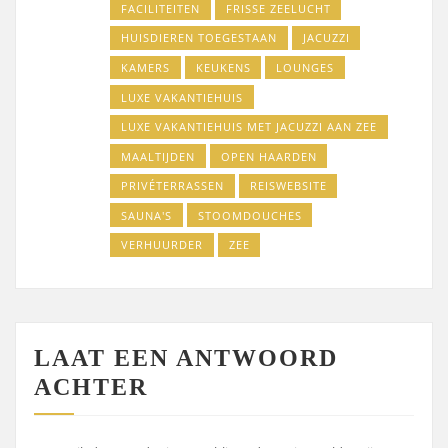
FACILITEITEN
FRISSE ZEELUCHT
HUISDIEREN TOEGESTAAN
JACUZZI
KAMERS
KEUKENS
LOUNGES
LUXE VAKANTIEHUIS
LUXE VAKANTIEHUIS MET JACUZZI AAN ZEE
MAALTIJDEN
OPEN HAARDEN
PRIVÉTERRASSEN
REISWEBSITE
SAUNA'S
STOOMDOUCHES
VERHUURDER
ZEE
LAAT EEN ANTWOORD
ACHTER