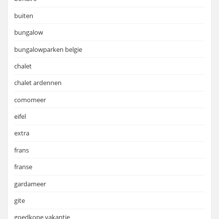
buiten
bungalow
bungalowparken belgie
chalet
chalet ardennen
comomeer
eifel
extra
frans
franse
gardameer
gite
goedkope vakantie