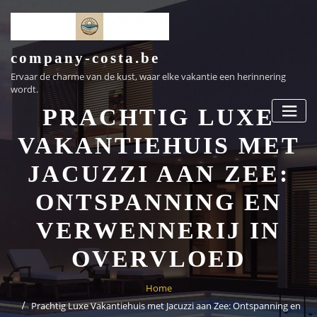
Ga
naar
de
inhoud
company-costa.be
Ervaar de charme van de kust, waar elke vakantie een herinnering
wordt.
PRACHTIG LUXE
VAKANTIEHUIS MET
JACUZZI AAN ZEE:
ONTSPANNING EN
VERWENNERIJ IN
OVERVLOED
Home
Prachtig Luxe Vakantiehuis met Jacuzzi aan Zee: Ontspanning en