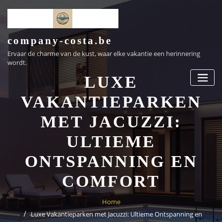
Ga
naar
de
inhoud
company-costa.be
Ervaar de charme van de kust, waar elke vakantie een herinnering
wordt.
LUXE
VAKANTIEPARKEN
MET JACUZZI:
ULTIEME
ONTSPANNING EN
COMFORT
Home
Luxe Vakantieparken met Jacuzzi: Ultieme Ontspanning en