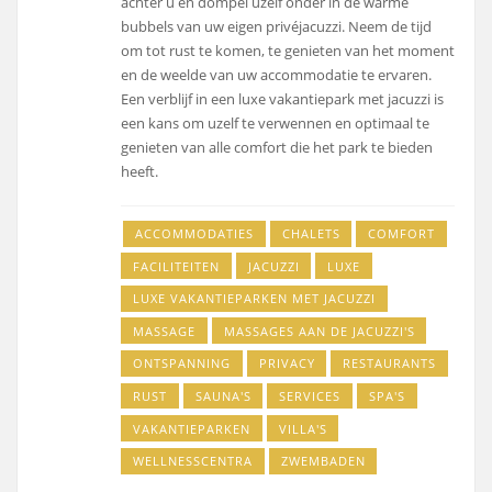
achter u en dompel uzelf onder in de warme
bubbels van uw eigen privéjacuzzi. Neem de tijd
om tot rust te komen, te genieten van het moment
en de weelde van uw accommodatie te ervaren.
Een verblijf in een luxe vakantiepark met jacuzzi is
een kans om uzelf te verwennen en optimaal te
genieten van alle comfort die het park te bieden
heeft.
ACCOMMODATIES
CHALETS
COMFORT
FACILITEITEN
JACUZZI
LUXE
LUXE VAKANTIEPARKEN MET JACUZZI
MASSAGE
MASSAGES AAN DE JACUZZI'S
ONTSPANNING
PRIVACY
RESTAURANTS
RUST
SAUNA'S
SERVICES
SPA'S
VAKANTIEPARKEN
VILLA'S
WELLNESSCENTRA
ZWEMBADEN