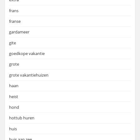
frans
franse
gardameer
gite
goedkope vakantie
grote
grote vakantiehuizen
haan
heist
hond
hottub huren
huis
huis aan zee