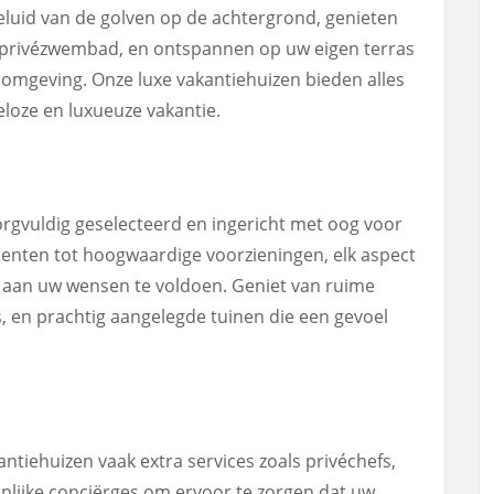
eluid van de golven op de achtergrond, genieten
w privézwembad, en ontspannen op uw eigen terras
omgeving. Onze luxe vakantiehuizen bieden alles
eloze en luxueuze vakantie.
zorgvuldig geselecteerd en ingericht met oog voor
enten tot hoogwaardige voorzieningen, elk aspect
m aan uw wensen te voldoen. Geniet van ruime
s, en prachtig aangelegde tuinen die een gevoel
ntiehuizen vaak extra services zoals privéchefs,
ijke conciërges om ervoor te zorgen dat uw