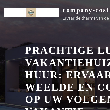
Ga
company-cost
naar
de
Ervaar de charme van de k
inhoud
PRACHTIGE L
VAKANTIEHUI
HUUR: ERVAA
WEELDE EN C
OP UW VOLGE