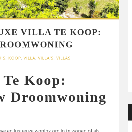
UXE VILLA TE KOOP:
DROOMWONING
UIS
,
KOOP
,
VILLA
,
VILLA'S
,
VILLAS
a Te Koop:
w Droomwoning
eve en luxueuze woning om in te wonen of als