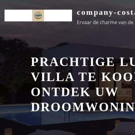
Ga
company-cost
naar
de
Ervaar de charme van de k
inhoud
PRACHTIGE L
VILLA TE KOO
ONTDEK UW
DROOMWONI