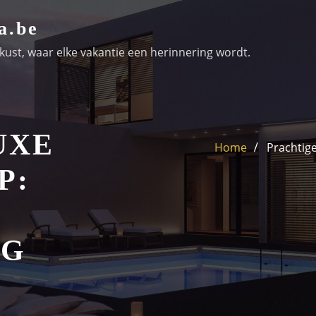
a.be
ust, waar elke vakantie een herinnering wordt.
UXE
Home
Prachtig
P:
NG