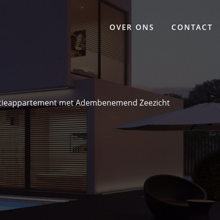
OVER ONS
CONTACT
ntieappartement met Adembenemend Zeezicht