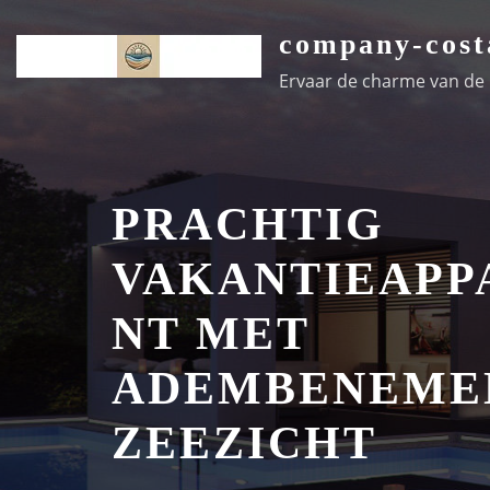
Ga
company-cost
naar
de
Ervaar de charme van de k
inhoud
PRACHTIG
VAKANTIEAPP
NT MET
ADEMBENEME
ZEEZICHT