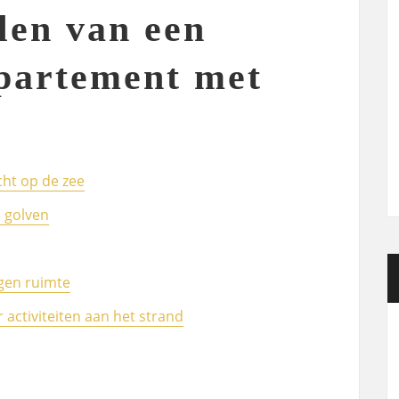
len van een
partement met
cht op de zee
 golven
igen ruimte
activiteiten aan het strand