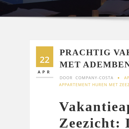
PRACHTIG VA
22
MET ADEMBE
APR
DOOR
COMPANY-COSTA
A
APPARTEMENT HUREN MET ZEE
Vakantiea
Zeezicht: 