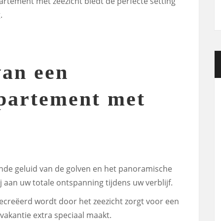
artement met zeezicht biedt de perfecte setting
.
van een
partement met
nde geluid van de golven en het panoramische
j aan uw totale ontspanning tijdens uw verblijf.
ecreëerd wordt door het zeezicht zorgt voor een
akantie extra speciaal maakt.