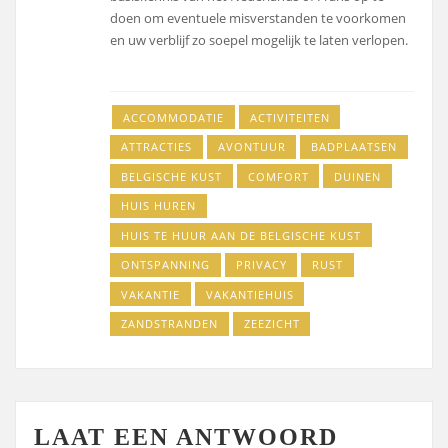
doen om eventuele misverstanden te voorkomen
en uw verblijf zo soepel mogelijk te laten verlopen.
ACCOMMODATIE
ACTIVITEITEN
ATTRACTIES
AVONTUUR
BADPLAATSEN
BELGISCHE KUST
COMFORT
DUINEN
HUIS HUREN
HUIS TE HUUR AAN DE BELGISCHE KUST
ONTSPANNING
PRIVACY
RUST
VAKANTIE
VAKANTIEHUIS
ZANDSTRANDEN
ZEEZICHT
LAAT EEN ANTWOORD