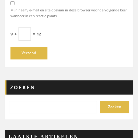
Mijn naam, e-mail en site opslaan in deze browser voor de volgende keer
wanneer ik een reactie plaats.
9
+
=
12
ZOEKEN
Zoeken
LAATSTE ARTIKELEN