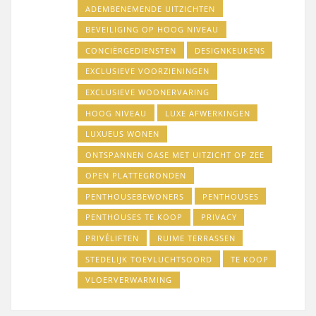
ADEMBENEMENDE UITZICHTEN
BEVEILIGING OP HOOG NIVEAU
CONCIËRGEDIENSTEN
DESIGNKEUKENS
EXCLUSIEVE VOORZIENINGEN
EXCLUSIEVE WOONERVARING
HOOG NIVEAU
LUXE AFWERKINGEN
LUXUEUS WONEN
ONTSPANNEN OASE MET UITZICHT OP ZEE
OPEN PLATTEGRONDEN
PENTHOUSEBEWONERS
PENTHOUSES
PENTHOUSES TE KOOP
PRIVACY
PRIVÉLIFTEN
RUIME TERRASSEN
STEDELIJK TOEVLUCHTSOORD
TE KOOP
VLOERVERWARMING