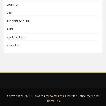
woning
zee
zeezicht te huur
zuid
zuid frankrijk
zwembad
Copyright © 2023 | Powered by
WordPress
|
Interior House theme by
ThemeArile