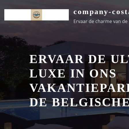
Ga
company-cost
naar
de
Ervaar de charme van de k
inhoud
ERVAAR DE U
LUXE IN ONS
VAKANTIEPAR
DE BELGISCH