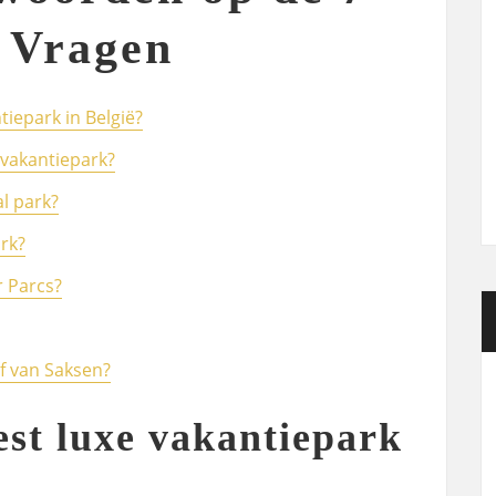
e Vragen
tiepark in België?
 vakantiepark?
l park?
ark?
r Parcs?
of van Saksen?
est luxe vakantiepark